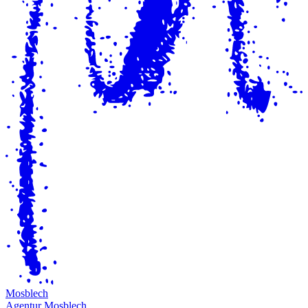
M
osblech
Agentur Mosblech