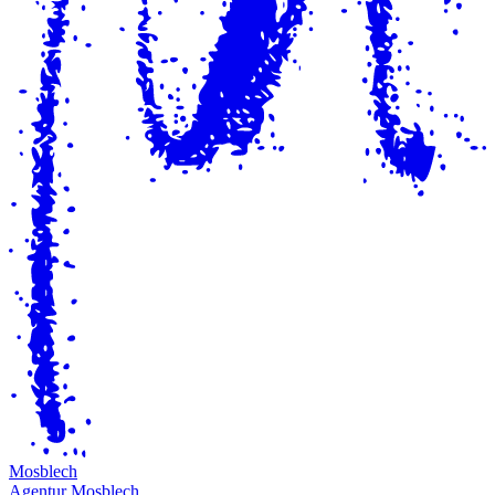
M
osblech
Agentur Mosblech