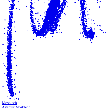
M
osblech
Agentur Mosblech