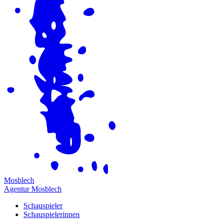
M
osblech
Agentur Mosblech
Schauspieler
Schauspielerinnen